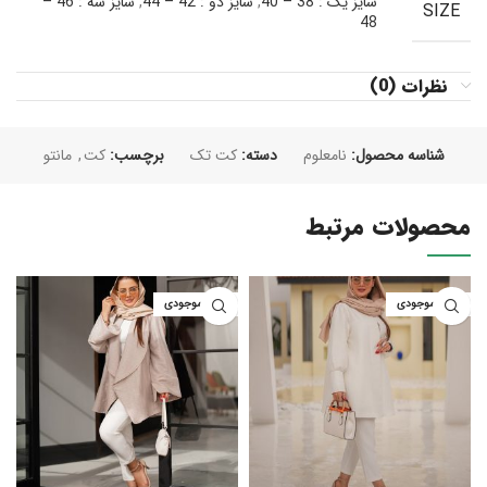
سایز یک : 38 – 40
,
سایز دو : 42 – 44
,
سایز سه : 46 –
SIZE
48
نظرات (0)
شناسه محصول:
نامعلوم
دسته:
کت تک
برچسب:
کت
,
مانتو
محصولات مرتبط
اتمام موجودی
اتمام موجودی