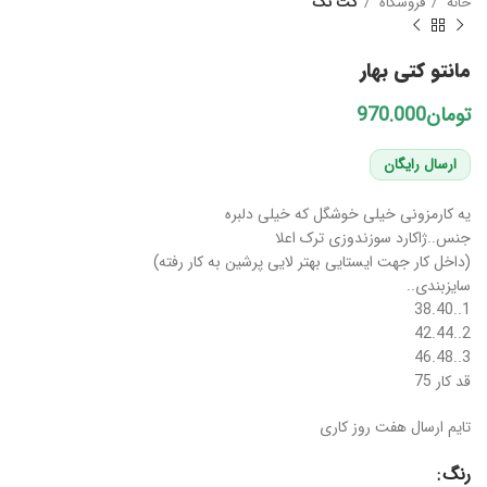
خانه
فروشگاه
کت تک
مانتو کتی بهار
تومان
ارسال رایگان
یه کارمزونی خیلی خوشگل که خیلی دلبره
جنس..ژاکارد سوزندوزی ترک اعلا
(داخل کار جهت ایستایی بهتر لایی پرشین به کار رفته)
سایزبندی..
1..38.40
2..42.44
3..46.48
قد کار 75
تایم ارسال هفت روز کاری
رنگ