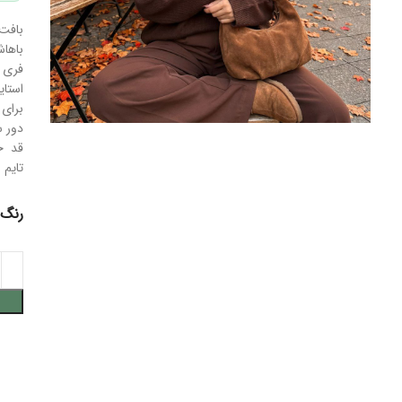
بافت 
باهاش
فری سا
استایل
برای سایز ۵۰ به با
دور س
قد حد
تایم 
رنگ